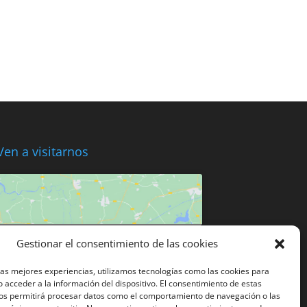
Ven a visitarnos
Haz clic para aceptar cookies de
Gestionar el consentimiento de las cookies
marketing y permitir este contenido
las mejores experiencias, utilizamos tecnologías como las cookies para
 acceder a la información del dispositivo. El consentimiento de estas
os permitirá procesar datos como el comportamiento de navegación o las